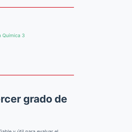
 Química 3
rcer grado de
ble y útil para evaluar el