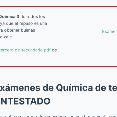
Química 3
de
todos los
ya que el repaso es una
ara obtener buenas
Examen
dizaje.
ercero de secundaria pdf
de
exámenes de Química de te
CONTESTADO
a el tercer grado de secundaria son una herramienta confia