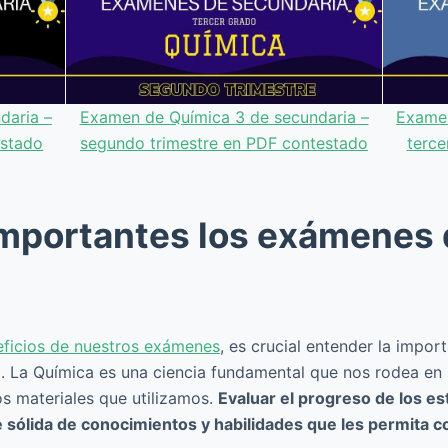
daria –
Examen de Química 3 de secundaria –
Examen
estado
segundo trimestre en PDF contestado
terce
importantes los exámenes 
ficios de nuestros exámenes
, es crucial entender la impor
. La Química es una ciencia fundamental que nos rodea en n
 materiales que utilizamos.
Evaluar el progreso de los es
 sólida de conocimientos y habilidades que les permita 