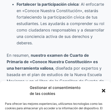
Fortalecer la participación cívica
: Al enfocarte
en «Conoce Nuestra Constitución», estarás
fortaleciendo la participación cívica de tus
estudiantes. Les ayudarás a comprender su rol
como ciudadanos responsables y a desarrollar
una conciencia activa de sus derechos y
deberes.
En resumen,
nuestro examen de Cuarto de
Primaria de «Conoce Nuestra Constitución» es
una herramienta valiosa
, diseñada por expertos y
basada en el plan de estudios de la Nueva Escuela
Mexicana y en el libro de la Conaliteg de Cuarto de
Primaria de «Conoce Nuestra Constitución».
Gestionar el consentimiento
de las cookies
Descárgalo ahora
y evalúa de manera efectiva el
conocimiento cívico de tus hijos. Nuestro examen
Para ofrecer las mejores experiencias, utilizamos tecnologías como las
de calidad, elaborado por expertos, les brindará
cookies para almacenar y/o acceder a la información del dispositivo. El