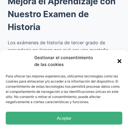
Mejora el Aprendizaje con
Nuestro Examen de
Historia
Los exámenes de historia de tercer grado de
secundaria no tienen por qué ser una montaña
insuperable. Con un buen recurso, como el que te
Gestionar el consentimiento
de las cookies
ofrecemos, el camino hacia el aprendizaje y el éxito
se vuelve mucho más llevadero. Tanto si eres
Para ofrecer las mejores experiencias, utilizamos tecnologías como las
padre, madre o maestro, este examen de alta
cookies para almacenar y/o acceder a la información del dispositivo. El
consentimiento de estas tecnologías nos permitirá procesar datos como
calidad es la herramienta que necesitas. No lo
el comportamiento de navegación o las identificaciones únicas en este
pienses más, descárgalo y descubre los beneficios
sitio. No consentir o retirar el consentimiento, puede afectar
de un examen de historia de calidad excepcional.
negativamente a ciertas características y funciones.
Aceptar
OPT-OUT PREFERENCES
AVISO LEGAL